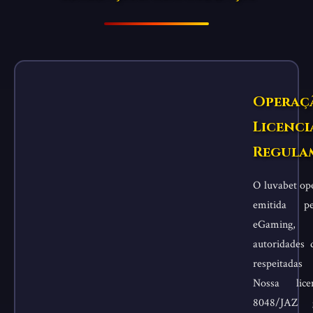
Operaç
Licenci
Regula
O luvabet ope
emitida p
eGaming
autoridades 
respeitada
Nossa lic
8048/JAZ 