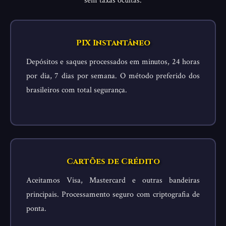
sem taxas ocultas.
PIX Instantâneo
Depósitos e saques processados em minutos, 24 horas
por dia, 7 dias por semana. O método preferido dos
brasileiros com total segurança.
Cartões de Crédito
Aceitamos Visa, Mastercard e outras bandeiras
principais. Processamento seguro com criptografia de
ponta.