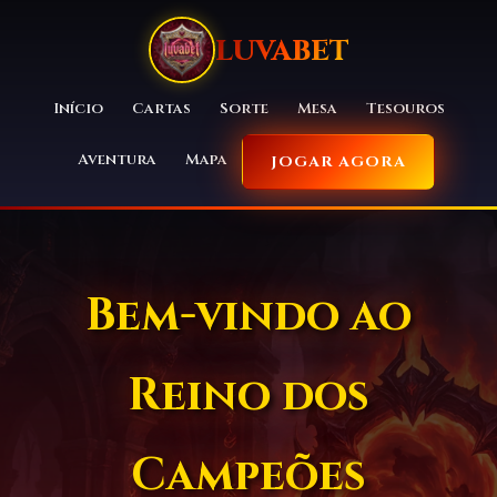
luvabet
Início
Cartas
Sorte
Mesa
Tesouros
Aventura
Mapa
JOGAR AGORA
Bem-vindo ao
Reino dos
Campeões