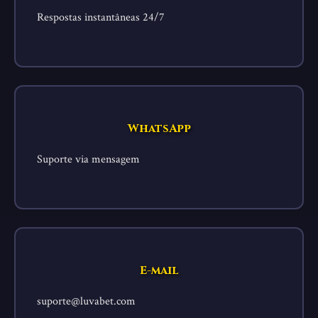
Respostas instantâneas 24/7
WhatsApp
Suporte via mensagem
E-mail
suporte@luvabet.com