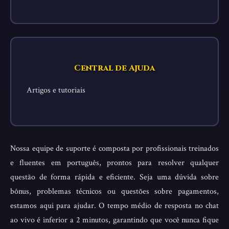
Central de Ajuda
Artigos e tutoriais
Nossa equipe de suporte é composta por profissionais treinados
e fluentes em português, prontos para resolver qualquer
questão de forma rápida e eficiente. Seja uma dúvida sobre
bônus, problemas técnicos ou questões sobre pagamentos,
estamos aqui para ajudar. O tempo médio de resposta no chat
ao vivo é inferior a 2 minutos, garantindo que você nunca fique