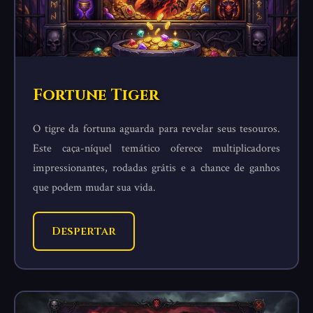
Fortune Tiger
O tigre da fortuna aguarda para revelar seus tesouros.
Este caça-níquel temático oferece multiplicadores
impressionantes, rodadas grátis e a chance de ganhos
que podem mudar sua vida.
Despertar