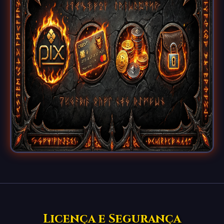
Licença e Segurança