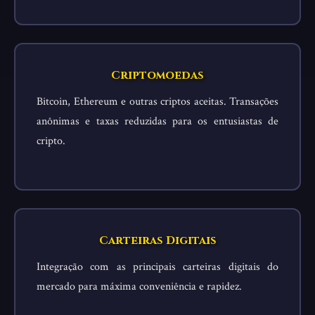
Criptomoedas
Bitcoin, Ethereum e outras criptos aceitas. Transações
anônimas e taxas reduzidas para os entusiastas de
cripto.
Carteiras Digitais
Integração com as principais carteiras digitais do
mercado para máxima conveniência e rapidez.